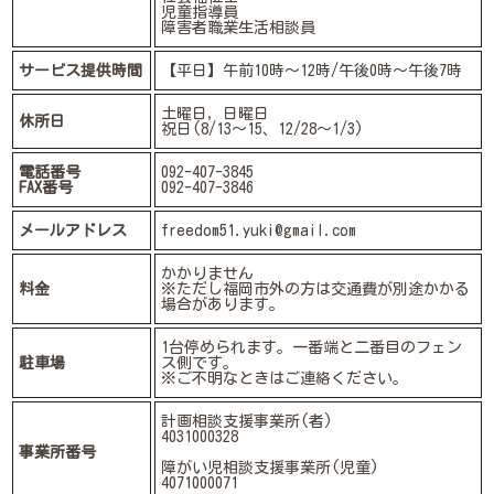
児童指導員
障害者職業生活相談員
サービス提供時間
【平日】午前10時～12時/午後0時～午後7時
土曜日，日曜日
休所日
祝日(8/13～15、12/28～1/3)
電話番号
092-407-3845
FAX番号
092-407-3846
メールアドレス
freedom51.yuki@gmail.com
かかりません
料金
※ただし福岡市外の方は交通費が別途かかる
場合があります。
1台停められます。一番端と二番目のフェン
駐車場
ス側です。
※ご不明なときはご連絡ください。
計画相談支援事業所(者)
4031000328
事業所番号
障がい児相談支援事業所(児童)
4071000071