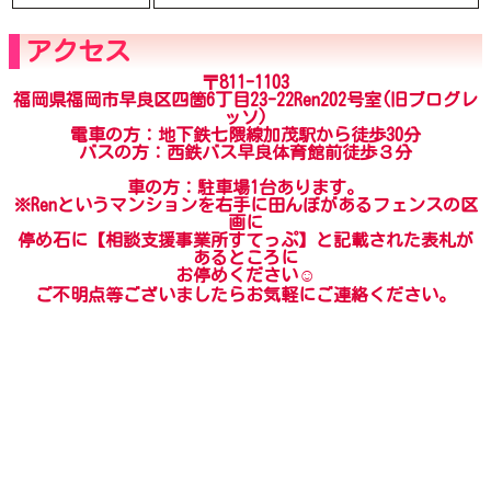
アクセス
〒811-1103
福岡県福岡市早良区四箇6丁目23-22Ren202号室(旧ブログレ
ッソ)
電車の方：地下鉄七隈線加茂駅から徒歩30分
バスの方：西鉄バス早良体育館前徒歩３分
車の方：駐車場1台あります。
※Renというマンションを右手に田んぼがあるフェンスの区
画に
停め石に【相談支援事業所すてっぷ】と記載された表札が
あるところに
お停めください☺
ご不明点等ございましたらお気軽にご連絡ください。