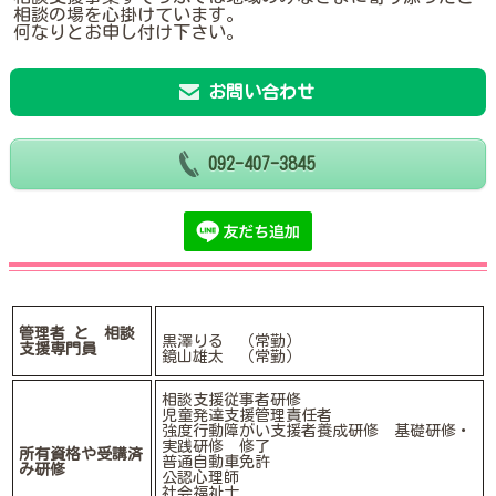
相談の場を心掛けています。
何なりとお申し付け下さい。
お問い合わせ
092-407-3845
管理者 と 相談
黒澤りる （常勤）
支援専門員
鏡山雄太 （常勤）
相談支援従事者研修
児童発達支援管理責任者
強度行動障がい支援者養成研修 基礎研修・
実践研修 修了
所有資格や受講済
普通自動車免許
み研修
公認心理師
社会福祉士