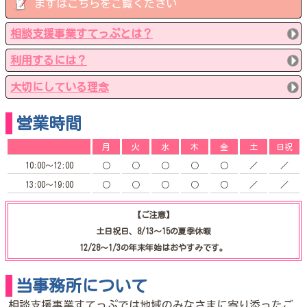
まずはこちらをご覧ください
相談支援事業すてっぷとは？
利用するには？
大切にしている理念
営業時間
月
火
水
木
金
土
日祝
10:00～12:00
○
○
○
○
○
／
／
13:00～19:00
○
○
○
○
○
／
／
【ご注意】
土日祝日、8/13〜15の夏季休暇
12/28〜1/3の年末年始はおやすみです。
当事務所について
相談支援事業すてっぷでは地域のみなさまに寄り添ったご