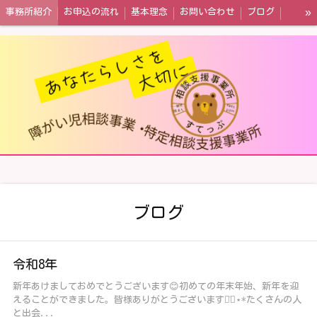
»
事務所紹介
お申込の流れ
基本理念
お問い合わせ
ブログ
情報公開
ブログ
令和8年
新年あけましておめでとうございます😊初めての年末年始、新年を迎
えることができました。皆様ありがとうございます◡̈⃝︎⋆︎*たくさんの人
と出会...