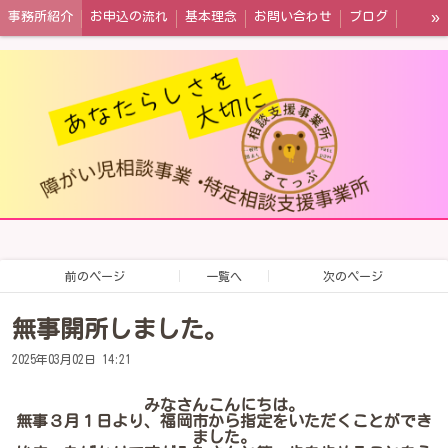
»
事務所紹介
お申込の流れ
基本理念
お問い合わせ
ブログ
情報公開
前のページ
一覧へ
次のページ
無事開所しました。
2025年03月02日 14:21
みなさんこんにちは。
無事３月１日より、福岡市から指定をいただくことができ
ました。