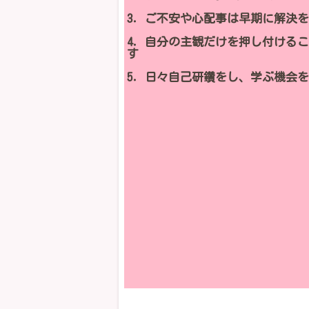
3．ご不安や心配事は早期に解決
4．自分の主観だけを押し付ける
す
5．日々自己研鑽をし、学ぶ機会