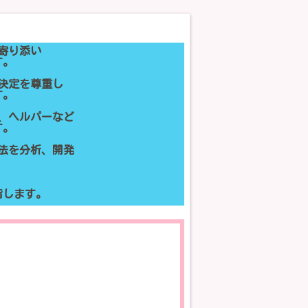
寄り添い
す。
決定を尊重し
す。
、ヘルパーなど
す。
法を分析、開発
指します。