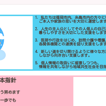
1．私たちは福岡市内、糸島市内の方々に
ご本人や家族の思いを大切に運営しま
2．人生の主人公としてその人個人の自己
暮らしやすさを大切にした支援をしま
3．医師や行政をはじめ、訪問介護や看護
各関係機関との連携を図り支援をしま
4．新しい道を切り開けるように様々な方
しながら向き合い支援します。
5．個人情報の取扱いに留意しつつも、
情報を共有しながら地域共生社会を目
本指針
よう努めます
に一歩でも