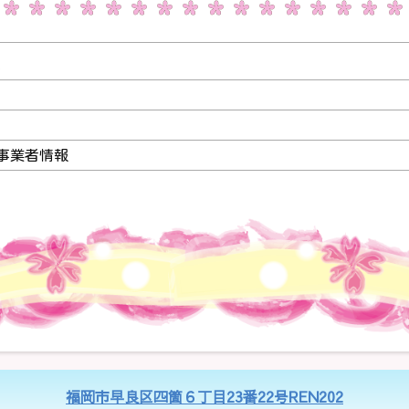
連
事業者情報
福岡市早良区四箇６丁目23番22号REN202